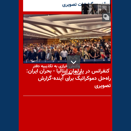
آخرین گزارشات تصویری
اقدام به فرار یک زندانی نوجوان
در زندان مرکزی زابل
واکنش خرازی به تکذیبیه دفتر
کنفرانس در پارلمان ایتالیا - بحران ایران:
کینگ مجتبی
راه‌حل دموکراتیک برای آینده-گزارش
تصویری
پیام به نیروهای خواهان ارتباط
- ۳۱تیر ۱۴۰۴