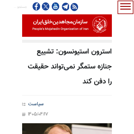
استرون استیونسون: تشییع
جنازه ستمگر نمی‌تواند حقیقت
را دفن کند
سیاست
1405/04/17