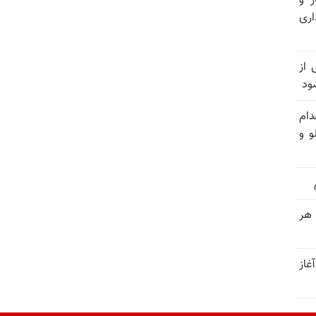
ر و
ری
وان یکی از
ود
دام
و و
 هر
غاز