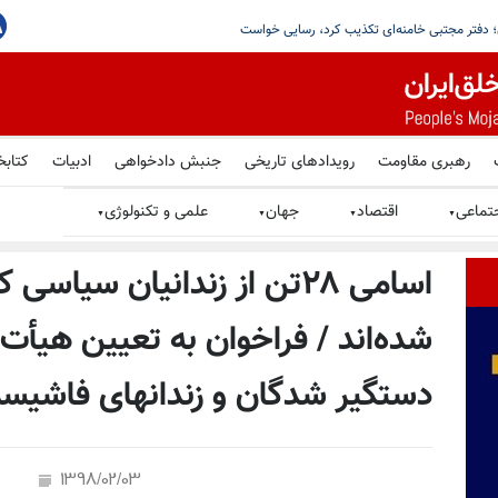
 صدوسی‌و‌دوم در ۵۹ زندان کشور
رهبری مقاومت
رویدادهای تاریخی
جنبش دادخواهی
ادبیات
کتابخ
تماعی
اقتصاد
جهان
علمی و تکنولوژی
▼
▼
▼
▼
شده‌اند / فراخوان به تعیین هیأت ب
دستگیر ‌شدگان و زندانهای فاشیس
1398/02/03