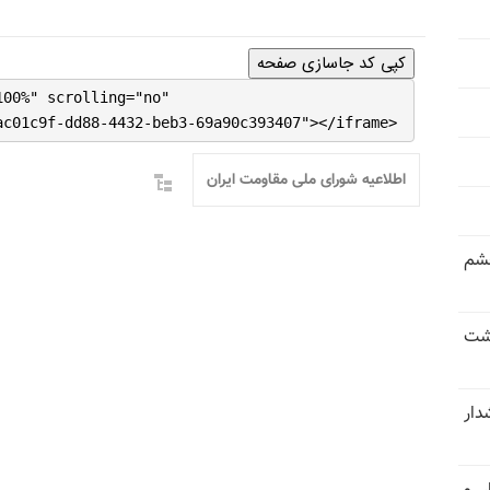
کپی کد جاسازی صفحه
100%" scrolling="no"
ac01c9f-dd88-4432-beb3-69a90c393407"></iframe>
اطلاعیه شورای ملی مقاومت ایران
خشم
حشت
شدار