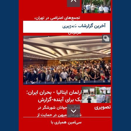
تجمع‌های اعتراضی در تهران،
اصفهان، آذربایجان شرقی و
آخرین گزارشات تصویری
هرمزگان
مرضیه باباخانی در سی‌امین
گلریزان همیاری با سیمای آزادی
کنفرانس در پارلمان ایتالیا - بحران ایران:
راه‌حل دموکراتیک برای آینده-گزارش
تصویری
فعالیت جوانان شورشگر در
شهرهای میهن در حمایت از
سی‌امین همیاری با