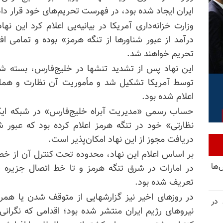
ایران ایجاد شده بود، در فهرست تحریم‌های خود قرار داد
وزارت خزانه‌داری آمریکا در بیانیه‌یی اعلام کرد این 
درآمد از عبور شناورها از تنگه هرمز» بوده و تمامی ا
تحریم خواهند شد.
این نهاد پس از تشدید تنشها در خلیج‌فارس، بسته شد
توسط آمریکا تشکیل شد و مأموریت آن نظارت و هماهن
اعلام شده بود.
حساب رسمی «مدیریت آبراه خلیج‌فارس» در شبکه ایکس
نظارتی» خود در تنگه هرمز اعلام کرده بود که عبور ش
دریافت مجوز از این نهاد امکان‌پذیر است.
بر اساس اعلام این نهاد، محدوده تحت کنترل آن از خط 
‌ها
در امارات در شرق تنگه هرمز و تا خط اتصال جزیره
تعریف شده بود.
در روزهای اخیر نیز گزارشهایی از متوقف شدن یا هم
 در
نیروهای رژیم ایران منتشر شده بود؛ اقدامی که نگرانی‌