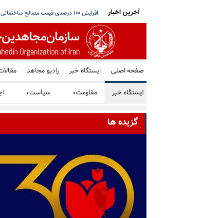
آخرین اخبار
ی‌و‌دوم
پیام پریسا کمالی از زندان مرکزی یزد
ترامپ: اگر تنگه هرمز به‌زودی باز نشود، رژ
صفحه اصلی
ایستگاه خبر
رادیو مجاهد
مقالات
ایستگاه خبر
مقاومت
سیاست
اج
▼
▼
گزیده ها