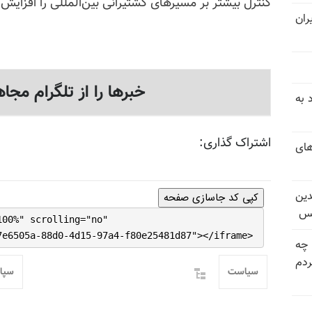
کنترل بیشتر بر مسیرهای کشتیرانی بین‌المللی را افزایش
ران
خبرها را از تلگرام مجاه
 به
اشتراک گذاری:
های
دین
کپی کد جاسازی صفحه
یس
100%" scrolling="no"
7e6505a-88d0-4d15-97a4-f80e25481d87"></iframe>
 چه
دم
سیاست
سپاه