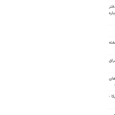
فتر
اره
فته
راق
های
ا -