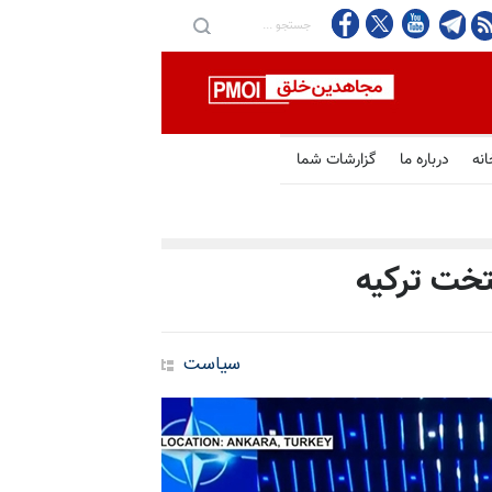
انه
درباره ما
گزارشات شما
یتخت ترکیه
سیاست