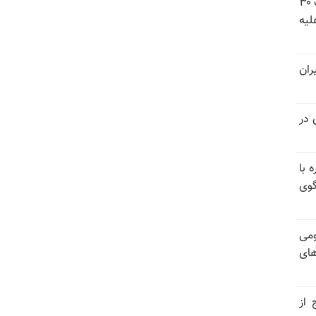
شورای ملی مقاومت ایران - مسئول شورا - تبریک ۳۰
لیه
ران
 در
 با
گوی
ومی
های
 از