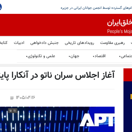
یستمین
رهبری مقاومت
رویدادهای تاریخی
جنبش دادخواهی
ادبیات
کتابخ
تماعی
اقتصاد
جهان
علمی و تکنولوژی
▼
▼
▼
▼
آغاز اجلاس سران ناتو در آنکارا پا
1405/04/16