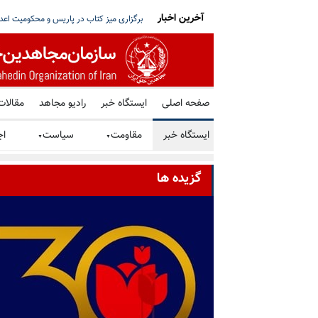
آخرین اخبار
تو خواستار توقف فوری همه اعدامها در ایران شد
شورای ملی مقاومت ایران - مسئول شورا - تبریک ۳۰ تیر در صد و ب
صفحه اصلی
ایستگاه خبر
رادیو مجاهد
مقالات
ایستگاه خبر
مقاومت
سیاست
اج
▼
▼
گزیده ها