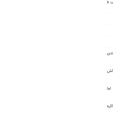
ی و
ندی
کش
اما
کره