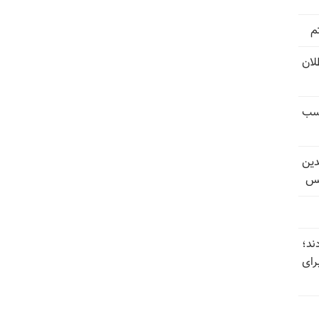
م
تل‌عام ۱۳۶۷؛ بطلان
کسب
دین
یس
ند؛
رای