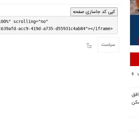
کپی کد جاسازی صفحه
100%" scrolling="no"
c639afd-acc9-419d-a735-d55931c4ab84"></iframe>
سیاست
تی و
فق
مکن