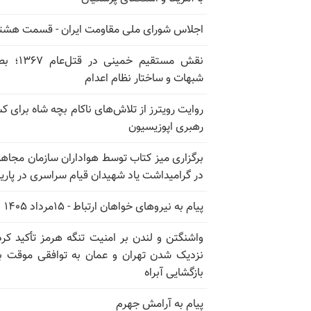
اجلاس شورای ملی مقاومت ایران - قسمت هشت
نقش مستقیم خمینی در ق
شبهات و ساختار نظام اعدام
روایت رویترز از تلاش‌های ناکام بچه شاه برای 
رهبری اپوزیسیون
برگزاری میز کتاب توسط هواداران سازمان مجاه
در گرامیداشت یاد شهیدان قیام سراسری در پار
پیام به نیروهای خواهان ارتباط - ۱۵مرداد ۱۴۰۵
واشنگتن و لندن بر امنیت تنگه هرمز تأکید کرد
نزدیک شدن تهران و عمان به توافقی موقت ب
بازگشایی آبراه
پیام به آرامش جهرم