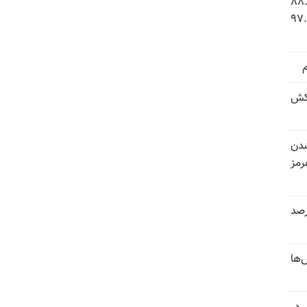
 شاخص فلاکت در ایران؛ تورم ۸۸.۶
 ۹.۱ درصد به سطح بی‌سابقه ۹۷.۷
کش
شدن
رمز
 خرداد و تیر بیش از ۳۰۰درصد
‌ها