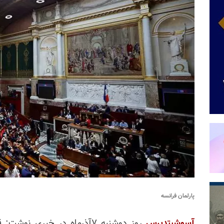
پارلمان فرانسه
آسوشیتدپرس
روز دوشنبه ۷آذرماه در خبری 