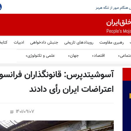
، اما تهران هرگز نباید به سلاح هسته‌یی
رهبری مقاومت
رویدادهای تاریخی
جنبش دادخواهی
ادبیات
کتابخ
تماعی
اقتصاد
جهان
علمی و تکنولوژی
▼
▼
▼
▼
آسوشیتدپرس: قانونگذاران فرانس
اعتراضات ایران رأی دادند
1401/09/07