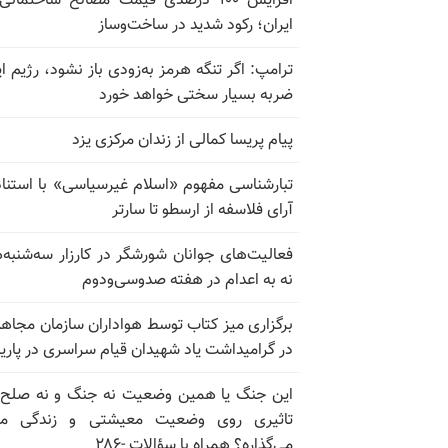
افزایش ۱۰۰ درصدی قیمت مصالح ساختمانی
ایران؛ رکود شدید در ساخت‌وساز
ترامپ: اگر تنگه هرمز به‌زودی باز نشود، رژیم ای
ضربه بسیار سختی خواهد خورد
پیام پریسا کمالی از زندان مرکزی یزد
تبارشناسی مفهوم «اسلام غیرسیاسی» با استناد
آرای فلاسفه از ارسطو تا سارتر
فعالیت‌های جوانان شورشگر در کارزار سه‌شنبه‌
نه به اعدام در هفته صدوسی‌و‌دوم
برگزاری میز کتاب توسط هواداران سازمان مجاه
در گرامیداشت یاد شهیدان قیام سراسری در پار
این جنگ یا همین وضعیت نه جنگ و نه صلح
تاثیری روی وضعیت معیشتی و زندگی مر
می‌گذاره؟ همراه با سؤالات -۲۸۶