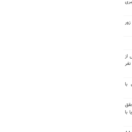
بری
زور
نیتی از
ند ۱۴۰۴ تاکنون در ایران اعدام شده‌اند؛ ۲۷ نفر
 با
قق
 با