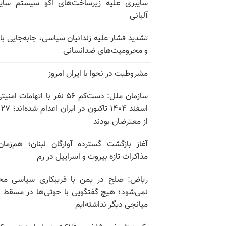
سایبری علیه زیرساخت‌های اکو سیستم سای
آلبانی
تشدید فشار علیه زندانیان سیاسی، جابه‌جایی با 
و محرومیت‌های ضدانسانی
مشروطیت در نجوا با ایران امروز
سازمان ملل: دست‌کم ۵۶ نفر با اتهامات ام
اسف
از معترضان بودند
آغاز بازگشت گسترده آوارگان لبنان؛ هم‌زمان
مذاکرات تازه بیروت و اسراییل در رم
ریاض: صلح در یمن با فریبکاری سیاسی مح
نمی‌شود؛ هیچ گفتگویی با حوثی‌ها در مسقط یا
میانجی دیگر نداشته‌ایم