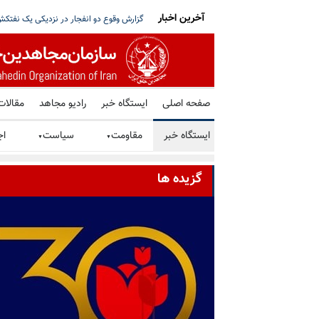
آخرین اخبار
ت بر سر مذاکره با آمریکا و استعفای پزشکیان
ترامپ: توافق با رژیم ایران را ترجیح می‌دهم
صفحه اصلی
ایستگاه خبر
رادیو مجاهد
مقالات
ایستگاه خبر
مقاومت
سیاست
اج
▼
▼
گزیده ها