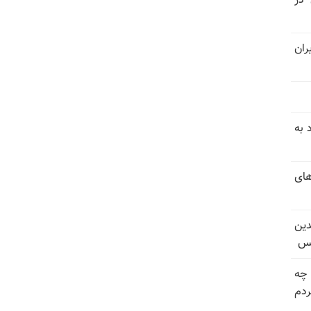
 در
ران
 به
های
دین
یس
 چه
دم