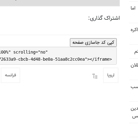
اما
اشتراک گذاری:
کره
کپی کد جاسازی صفحه
م
100%" scrolling="no"
72633a9-cbcb-4d48-be0a-51aa8c2cc0ea"></iframe>
تل‌عام ۱۳۶۷؛ بطلان
اروپا
فرانسه
کسب
دین
یس