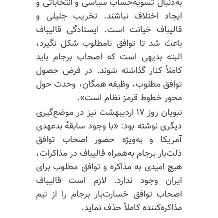
به‌دنبال تسویه‌ٔحساب سیاسی
و انتخاباتی
و
ایجاد اختلاف نباشند. تخریب جلیلی و
قالیباف خیانت است. ‏ایستادگی قالیباف
باعث شد تا توافق نامطلوب شکل نگیرد،
البته بدیهی است که اصحاب برجام باید
کاملاً کنار گذاشته شوند. در فرض حصول
توافق مطلوب، ‏وظیفه همگان، وحدت حول
محور خطوط قرمز نظام است».
نبویان روز ۱۷ اردیبهشت نیز در موضع‌گیری
دیگری نوشته بود: «‏با وجود سابقه‌ٔ بدعهدی
آمریکا و به‌ویژه حضور اصحاب توافق
ذلت‌بار برجام به‌همراه قالیباف در مذاکرات،
هیچ امیدی به مذاکره و توافق مطلوب برای
ایران وجود ندارد. ‏لازم است قالیباف
اصحاب توافق خسارت‌بار برجام را از تیم
مذاکره‌کننده کاملاً حذف نماید.