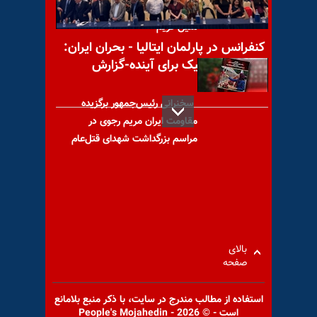
نبردی برای همه - خاطرات زندان
متین کریم
کنفرانس در پارلمان ایتالیا - بحران ایران:
راه‌حل دموکراتیک برای آینده-گزارش
تصویری
سخنرانی رئیس‌جمهور برگزیده
مقاومت ایران مریم رجوی در
مراسم بزرگداشت شهدای قتل‌عام
تقلب از زبان خواهر پاسدار
احمدی‌نژاد
بالای
صفحه
استفاده از مطالب مندرج در سايت، با ذكر منبع بلامانع
است - © 2026 - People's Mojahedin