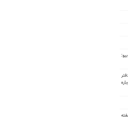
یو:
فتر
اره
فته