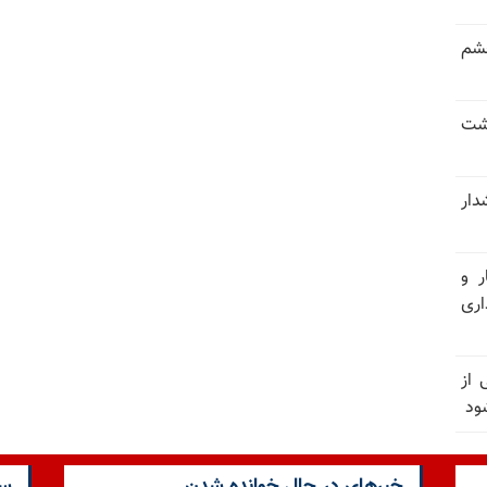
خشم
حشت
شدار
ر و
ری
وان یکی از
ود