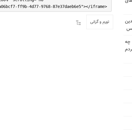
های
a06bcf7-ff9b-4d77-9768-87e37daeb6e5"></iframe>
دین
تورم و گرانی
یس
 چه
دم